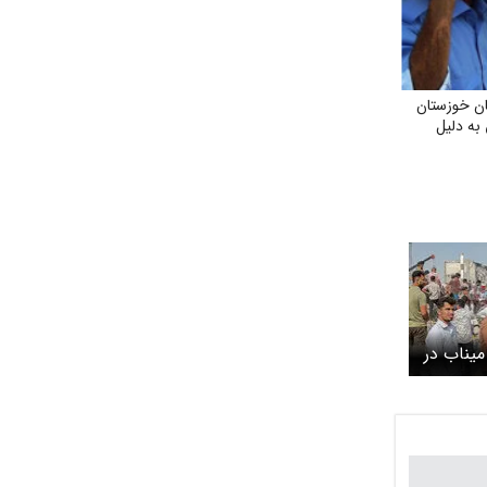
ن خوزستان
 به دلیل
یناب در
ت