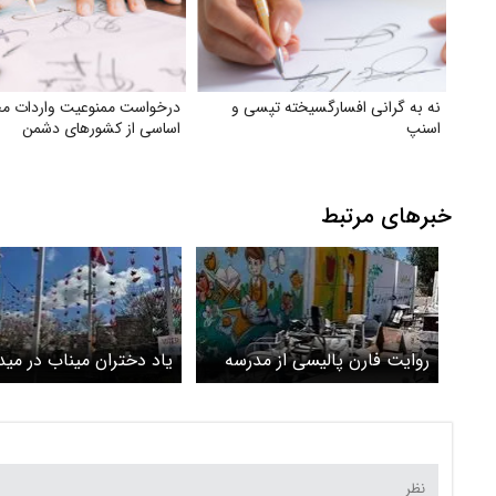
نه به گرانی افسارگسیخته تپسی و
درخواست ممنوعیت واردات م
اسنپ
اساسی از کشورهای دشمن
خبرهای مرتبط
روایت فارن پالیسی از مدرسه
یاد دختران میناب در مید
میناب
جرج مارشال