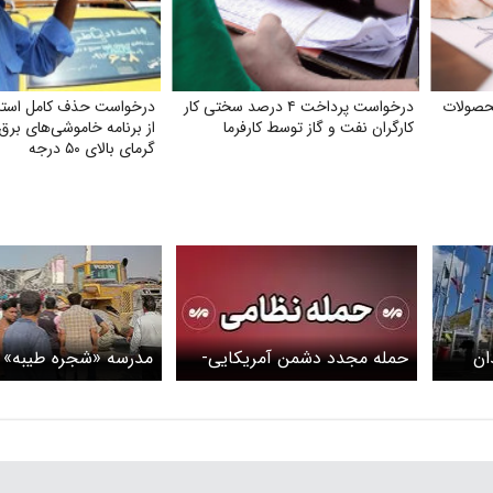
حصولات
درخواست پرداخت ۴ درصد سختی کار
درخواست حذف کامل استا
کارگران نفت و گاز توسط کارفرما
از برنامه خاموشی‌های برق
گرمای بالای ۵۰ درجه
ان
حمله مجدد دشمن آمریکایی-
مدرسه «شجره طیبه» م
صهیونی به یک درمانگاه در
فهرست میراث ملی ثب
محدوده دبستان شجره طیبه
می‌شود